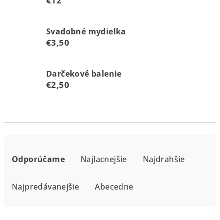
€12
Svadobné mydielka
€3,50
Darčekové balenie
€2,50
R
a
Odporúčame
Najlacnejšie
Najdrahšie
d
e
Najpredávanejšie
Abecedne
n
i