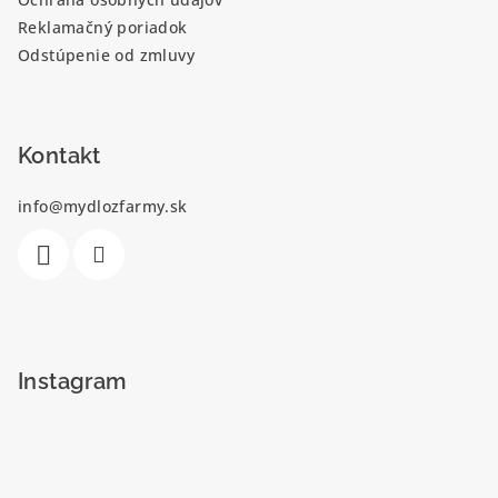
i
e
Reklamačný poriadok
e
p
Odstúpenie od zmluvy
r
v
k
y
Kontakt
v
ý
info
@
mydlozfarmy.sk
p
i
s
u
Instagram