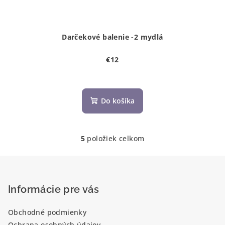
Darčekové balenie -2 mydlá
€12
Do košíka
5
položiek celkom
O
v
Z
l
á
á
p
Informácie pre vás
d
a
ä
c
Obchodné podmienky
t
i
Ochrana osobných údajov