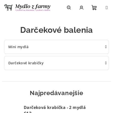
Prejsť
na
obsah
Nákupn
Hľadať
Prihlásenie
Darčekové balenia
košík
Mini mydlá
Darčekové krabičky
Najpredávanejšie
Darčeková krabička - 2 mydlá