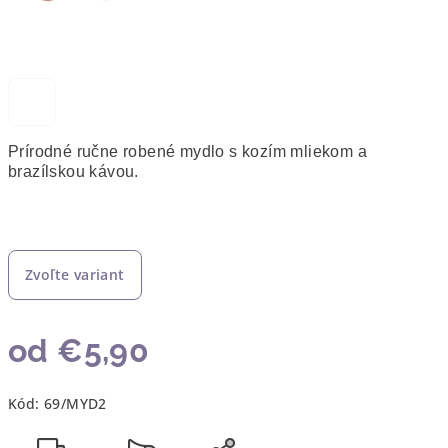
Prírodné ručne robené mydlo s kozím mliekom a
brazílskou kávou.
Zvoľte variant
od
€5,90
Jednotková
Kód:
69/MYD2
cena: