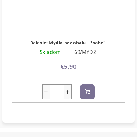
Balenie: Mydlo bez obalu - "nahé"
Skladom
69/MYD2
€5,90
−
+
Do
košíka
Z