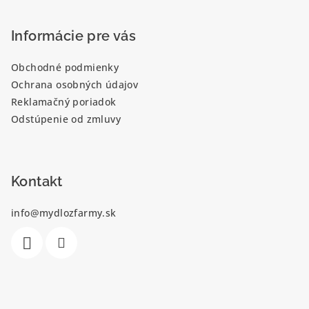
á
p
Informácie pre vás
ä
Obchodné podmienky
t
Ochrana osobných údajov
i
Reklamačný poriadok
e
Odstúpenie od zmluvy
Kontakt
info
@
mydlozfarmy.sk